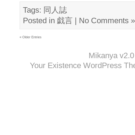
Tags:
同人誌
Posted in
戯言
|
No Comments »
« Older Entries
Mikanya v2.0
Your Existence WordPress T