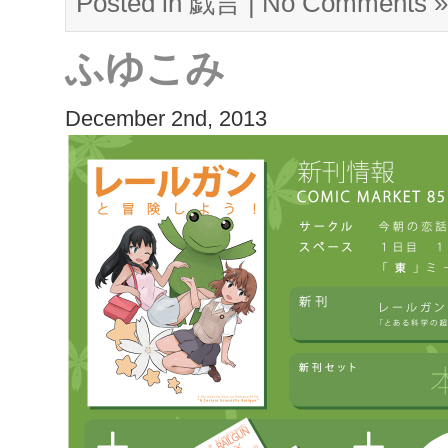
Posted in
戯言
|
No Comments »
ふゆこみ
December 2nd, 2013