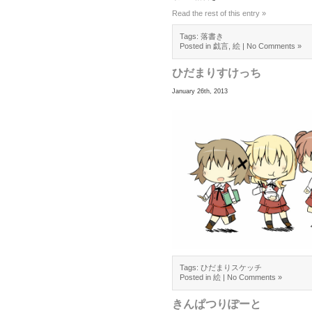
Read the rest of this entry »
Tags:
落書き
Posted in
戯言
,
絵
|
No Comments »
ひだまりすけっち
January 26th, 2013
Tags:
ひだまりスケッチ
Posted in
絵
|
No Comments »
きんぱつりぽーと