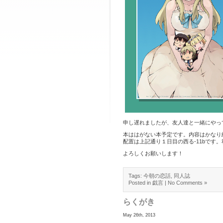
申し遅れましたが、友人達と一緒にやっ
本ははがない本予定です。内容はかなり
配置は上記通り１日目の西る-11bで
よろしくお願いします！
Tags:
今朝の恋話
,
同人誌
Posted in
戯言
|
No Comments »
らくがき
May 26th, 2013