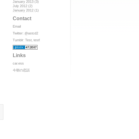
January 2013
(3)
July 2012
(2)
January 2012
(1)
Contact
Email
Twitter:
@astcd2
Tumblr:
Test, test!
Links
car.ess
今朝の恋話