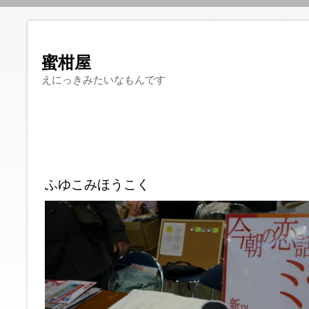
蜜柑屋
えにっきみたいなもんです
ふゆこみほうこく