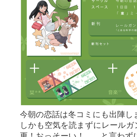
今朝の恋話は冬コミにも出陣し
しかも空気を読まずにレールガ
更！おっそーい！ と言わず